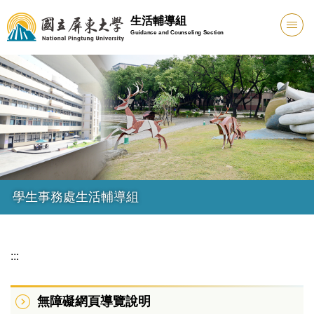
跳
生活輔導組
到
Guidance and Counseling Section
主
要
內
容
區
學生事務處生活輔導組
:::
無障礙網頁導覽說明