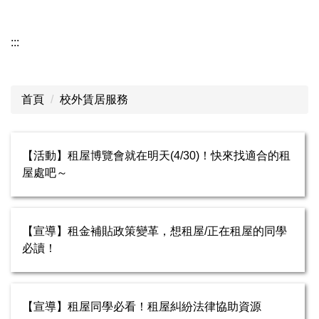
資訊分類清單
:::
生輔組業務項目
成員簡介
首頁
校外賃居服務
生輔組相關法規
表單下載
【活動】租屋博覽會就在明天(4/30)！快來找適合的租
屋處吧～
服務項目
學生宿舍專區
【宣導】租金補貼政策變革，想租屋/正在租屋的同學
校外賃居服務
必讀！
學雜費減免專區
【宣導】租屋同學必看！租屋糾紛法律協助資源
就學貸款專區