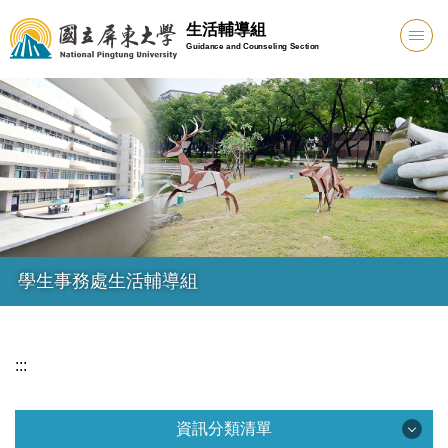
跳
生活輔導組
到
Guidance and Counseling Section
主
要
內
容
區
學生事務處生活輔導組
:::
資訊分類清單