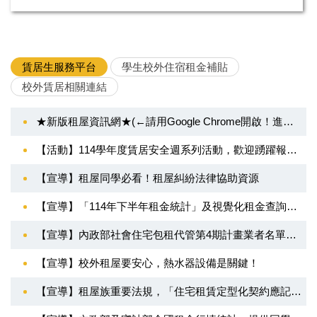
智慧財產權專區
反霸凌反詐騙宣導相關訊息
賃居生服務平台
學生校外住宿租金補貼
校外賃居相關連結
不利處境學生助學及緊急紓困助學金
安定就學資訊網
★新版租屋資訊網★(←請用Google Chrome開啟！進入設定好搜尋條件後請按"查詢")
【活動】114學年度賃居安全週系列活動，歡迎踴躍報名參加！
學生團體保險
【宣導】租屋同學必看！租屋糾紛法律協助資源
獎助學金
【宣導】「114年下半年租金統計」及視覺化租金查詢平臺，提供同學參考。
【宣導】內政部社會住宅包租代管第4期計畫業者名單及相關資訊。
【宣導】校外租屋要安心，熱水器設備是關鍵！
【宣導】租屋族重要法規，「住宅租賃定型化契約應記載及不得記載事項」修正。