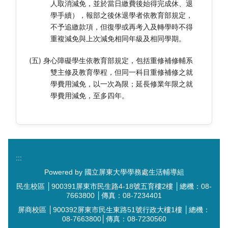
人取消減免，並於當日繳費後始得完成休、退
學手續），報部之後休退學者依教育部規定，
不予追繳款項，但復學或再考入及轉學時不得
重複減免與上次減免相同年級及相同學期。
(五) 身心障礙學生依教育部規定，包括重修補修輔系
雙主修及教育學程，但同一科目重修補修之就
學費用減免，以一次為限；延長修業年限之就
學費用減免，至多四年。
:::
Powered by 國立屏東大學學務處生活輔導組
民生校區 │900391屏東市民生路4-18號五育樓2樓 │總機：08-
7663800 │傳真：08-7234401
屏商校區 │900392屏東市民生東路51號行政大樓1樓 │總機：
08-7663800│傳真：08-7230560