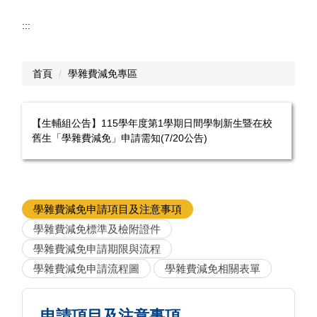
資訊分類清單
:::
生輔組業務項目
成員簡介
首頁
學雜費減免專區
生輔組相關法規
表單下載
【生輔組公告】115學年度第1學期日間學制新生暨在校
舊生「學雜費減免」申請需知(7/20公告)
服務項目
學生宿舍專區
校外賃居服務
學雜費減免申請項目及注意事項
學雜費減免標準及檢附證件
學雜費減免專區
學雜費減免申請期限與流程
就學貸款專區
學雜費減免申請流程圖
學雜費減免相關表單
智慧財產權專區
申請項目及注意事項
反霸凌反詐騙宣導相關訊息