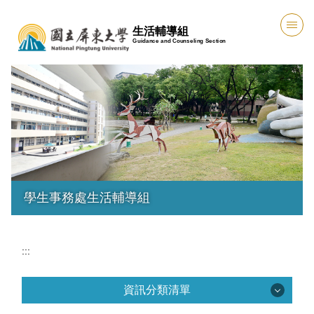
跳
生活輔導組
到
Guidance and Counseling Section
主
要
內
容
區
學生事務處生活輔導組
:::
資訊分類清單