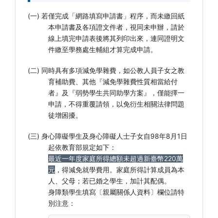
(一) 若僅完成「網路填寫申請書」程序，而未繳回紙
本申請書及各項證文件者，視同未申辦，請於
線上填完申請表後將其列印出來，連同證明文
件繳至學務處生輔組才算完成申請。
(二) 同時具有多項減免學雜費，如公教人員子女之教
育補助費、其他『減免學雜費性質相當給付
者』及『弱勢學生共同助學方案』，僅能擇一
申請，不得重覆請領，以免衍生相關法律問題
徒增困擾。
(三) 身心障礙學生及身心障礙人士子女自98年8月1日
起依教育部規定如下：
最近一年度家庭所得總額未超過新臺幣220萬
元
，得減免就學費用。家庭所得計算成員為本
人、父母；若已婚之學生，加計其配偶。
身障類學生填寫〔親屬關係人資料〕欄位請特
別注意：