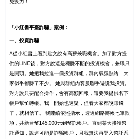
免疫力！
智慧財產權專區
反霸凌反詐騙宣導相關訊息
「小紅書平臺詐騙」案例：
不利處境學生助學及緊急紓困助學金
一、投資詐騙
安定就學資訊網
A從小紅書上看到貼文說有高薪兼職機會。加了對方提
供的LINE後，對方說這是穩賺不賠的投資機會，兼職只
學生團體保險
是開頭。她把我拉進一個投資群組，群內氣氛熱絡，大
獎助學金
家似乎都賺了不少。 她與群組內客服聯手遊說我投資。
對方說只要配合操作，會有高額回報，還要我提供名下
帳戶幫忙轉帳。我一開始也遲疑，但看大家都說賺錢
了，就相信了。 我陸續依照指示，透過網路轉帳七筆款
項，共新台幣145,000元到幣託帳戶。直到某天接獲幣
託通知，說這可能是詐騙帳戶，且我無法再登入幣託系