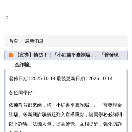
資訊分類清單
:::
生輔組業務項目
成員簡介
首頁
最新消息
生輔組相關法規
【宣導】慎防！！「小紅書平臺詐騙」、「普發現
表單下載
金詐騙」
服務項目
發佈日期 :
2025-10-14
最後更新日期 :
2025-10-14
學生宿舍專區
各位同學好：
校外賃居服務
依據教育部來函，將「小紅書平臺詐騙」、「普發現金
詐騙」等新興詐騙議題列入宣導重點，請同學務必詳閱
學雜費減免專區
以下詐騙手法懶人包，提高警覺、互相提醒，強化防詐
就學貸款專區