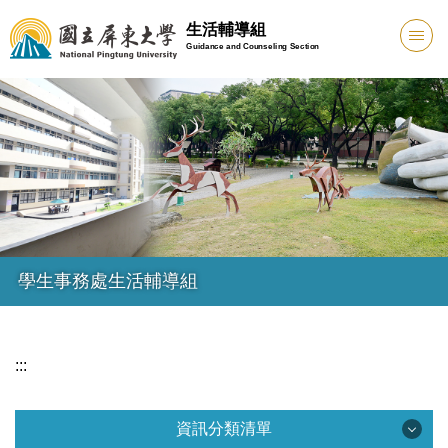
跳
生活輔導組
到
Guidance and Counseling Section
主
要
內
容
區
學生事務處生活輔導組
:::
資訊分類清單