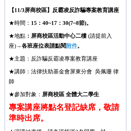
【11/3屏商校區】反霸凌反詐騙專案教育講座
智慧財產權專區
★時間：
15：40~17：30(7~8節)。
反霸凌反詐騙宣導相關訊息
★地點
：屏商校區活動中心二樓
(請提前入
不利處境學生助學及緊急紓困助學金
座)→
各班座位表請點閱
附件
。
安定就學資訊網
★主題：反詐騙反霸凌專案教育講座
學生團體保險
★講師：法律扶助基金會屏東分會 吳佩珊 律
獎助學金
師
★參加對象：
屏商校區 全體大二學生
專案講座將點名登記缺席，敬請
準時出席。