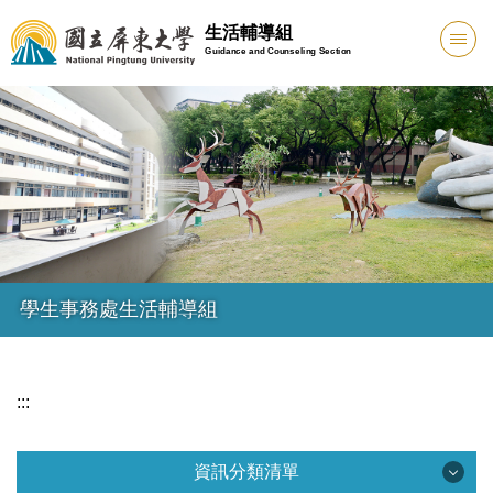
跳
生活輔導組
到
Guidance and Counseling Section
主
要
內
容
區
學生事務處生活輔導組
:::
資訊分類清單