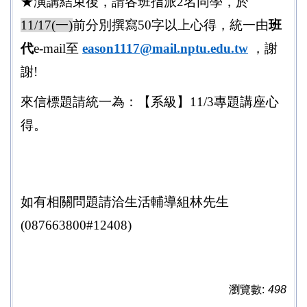
★演講結束後，請各班指派2名同學，於
11/17(
一)
前分別撰寫50字以上心得，統一由
班
代
e-mail至
eason1117@mail.nptu.edu.tw
，謝
謝!
來信標題請統一為：【系級】11/3專題講座心
得。
如有相關問題請洽生活輔導組林先生
(087663800#12408)
瀏覽數:
498