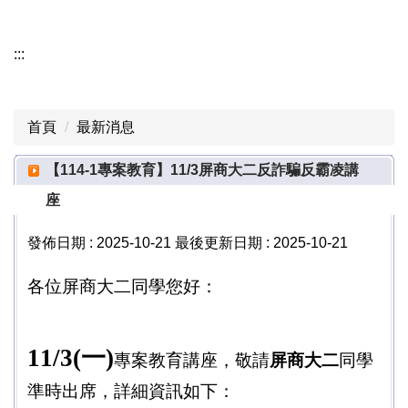
資訊分類清單
:::
生輔組業務項目
成員簡介
首頁
最新消息
生輔組相關法規
【114-1專案教育】11/3屏商大二反詐騙反霸凌講
表單下載
座
服務項目
發佈日期 :
2025-10-21
最後更新日期 :
2025-10-21
學生宿舍專區
各位屏商大二同學您好：
校外賃居服務
11/3(
一)
學雜費減免專區
專案教育講座，敬請
屏商大二
同學
準時出席，詳細資訊如下：
就學貸款專區