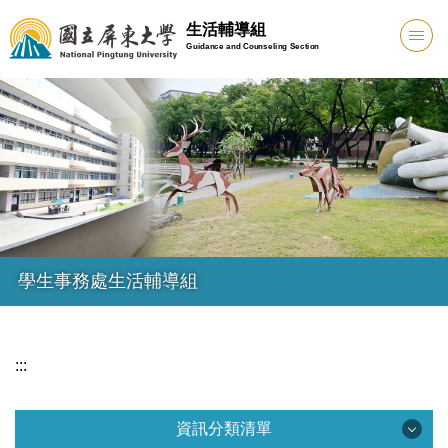
跳
生活輔導組
到
Guidance and Counseling Section
主
要
內
容
區
學生事務處生活輔導組
:::
資訊分類清單